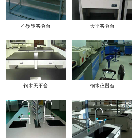
不锈钢实验台
天平实验台
钢木天平台
钢木仪器台