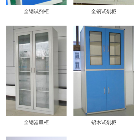
全钢试剂柜
全钢试剂柜
全钢器皿柜
铝木试剂柜