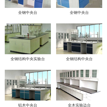
全钢中央台
全钢中央台
全钢结构中央实验台
全钢结构中央台
铝木中央台
全木实验边台