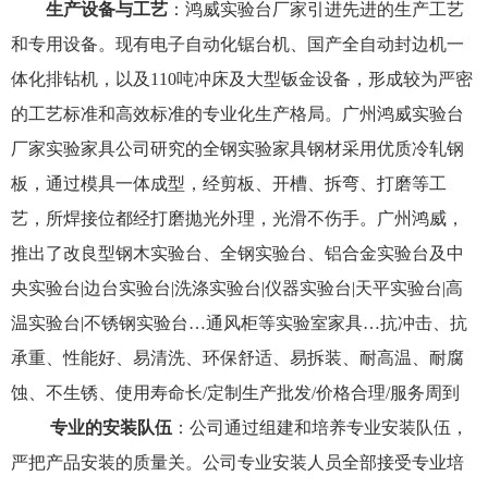
生产设备与工艺
：鸿威实验台厂家引进先进的生产工艺
和专用设备。现有电子自动化锯台机、国产全自动封边机一
体化排钻机，以及110吨冲床及大型钣金设备，形成较为严密
的工艺标准和高效标准的专业化生产格局。广州鸿威实验台
厂家实验家具公司研究的全钢实验家具钢材采用优质冷轧钢
板，通过模具一体成型，经剪板、开槽、拆弯、打磨等工
艺，所焊接位都经打磨抛光外理，光滑不伤手。广州鸿威，
推出了改良型钢木实验台、全钢实验台、铝合金实验台及中
央实验台|边台实验台|洗涤实验台|仪器实验台|天平实验台|高
温实验台|不锈钢实验台…通风柜等实验室家具…抗冲击、抗
承重、性能好、易清洗、环保舒适、易拆装、耐高温、耐腐
蚀、不生锈、使用寿命长/定制生产批发/价格合理/服务周到
专业的安装队伍
：公司通过组建和培养专业安装队伍，
严把产品安装的质量关。公司专业安装人员全部接受专业培