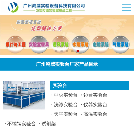
广州鸿威实验台厂家产品目录
实验台
·
中央实验台
·
边台实验台
·
洗涤实验台
·
仪器实验台
·
天平实验台
·
高温实验台
·
不锈钢实验台
·
试剂架