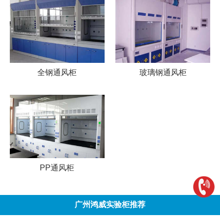
全钢通风柜
玻璃钢通风柜
PP通风柜
广州鸿威实验柜推荐