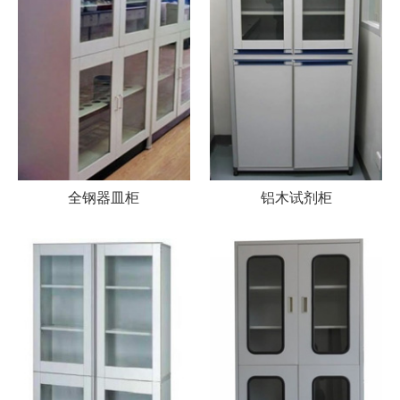
全钢器皿柜
铝木试剂柜