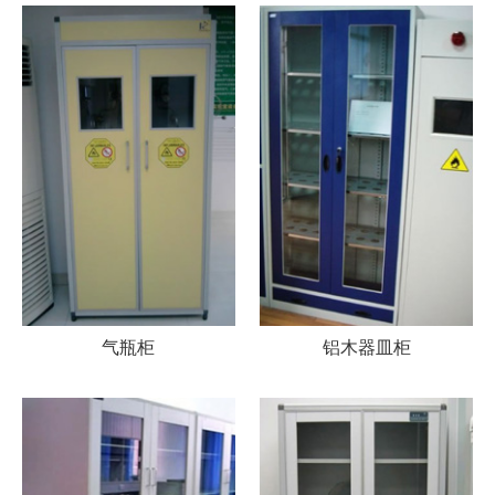
气瓶柜
铝木器皿柜