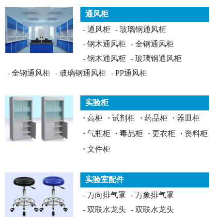
通风柜
-
通风柜
-
玻璃钢通风柜
-
钢木通风柜
-
全钢通风柜
-
钢木通风柜
-
玻璃钢通风柜
-
全钢通风柜
-
玻璃钢通风柜
-
PP通风柜
实验柜
·
高柜
·
试剂柜
·
药品柜
·
器皿柜
·
气瓶柜
·
毒品柜
·
更衣柜
·
资料柜
·
文件柜
实验室配件
-
万向排气罩
-
万象排气罩
-
双联水龙头
-
双联水龙头