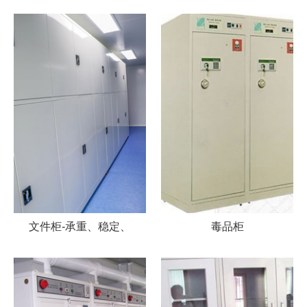
文件柜-承重、稳定、
毒品柜