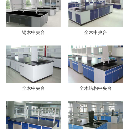
钢木中央台
全木中央台
全木中央台
全木结构中央台