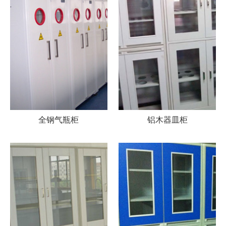
全钢气瓶柜
铝木器皿柜