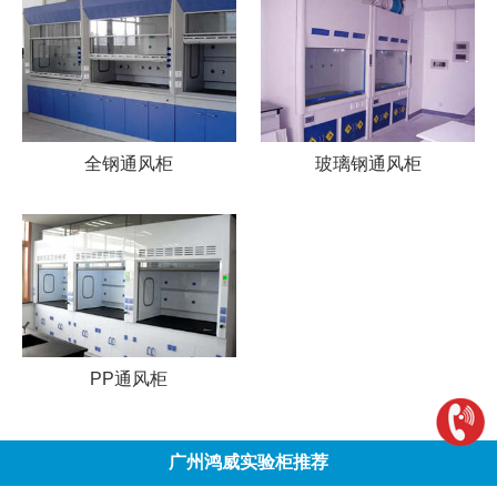
全钢通风柜
玻璃钢通风柜
PP通风柜
广州鸿威实验柜推荐