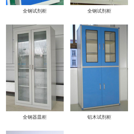
全钢试剂柜
全钢试剂柜
全钢器皿柜
铝木试剂柜