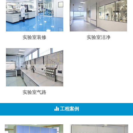
实验室装修
实验室洁净
实验室气路
工程案例