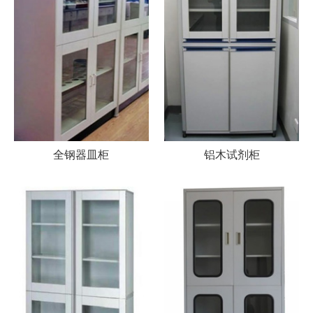
全钢器皿柜
铝木试剂柜