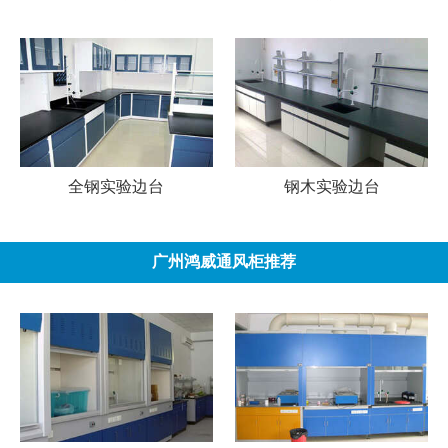
全钢实验边台
钢木实验边台
广州鸿威通风柜推荐