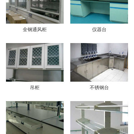
全钢通风柜
仪器台
吊柜
不锈钢台