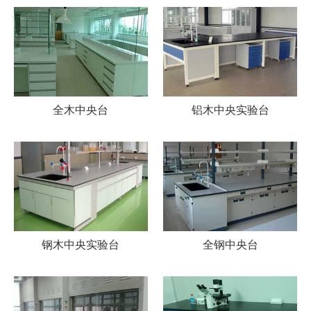
全木中央台
铝木中央实验台
钢木中央实验台
全钢中央台