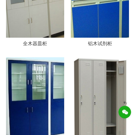
全木器皿柜
铝木试剂柜