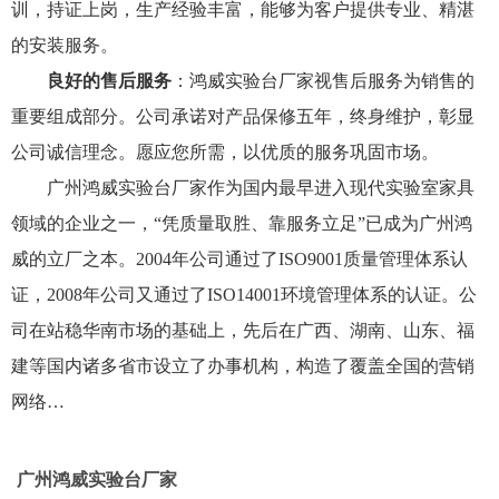
训，持证上岗，生产经验丰富，能够为客户提供专业、精湛
的安装服务。
良好的售后服务
：鸿威实验台厂家视售后服务为销售的
重要组成部分。公司承诺对产品保修五年，终身维护，彰显
公司诚信理念。愿应您所需，以优质的服务巩固市场。
广州鸿威实验台厂家作为国内最早进入现代实验室家具
领域的企业之一，“凭质量取胜、靠服务立足”已成为广州鸿
威的立厂之本。2004年公司通过了ISO9001质量管理体系认
证，2008年公司又通过了ISO14001环境管理体系的认证。公
司在站稳华南市场的基础上，先后在广西、湖南、山东、福
建等国内诸多省市设立了办事机构，构造了覆盖全国的营销
网络…
广州鸿威实验台厂家