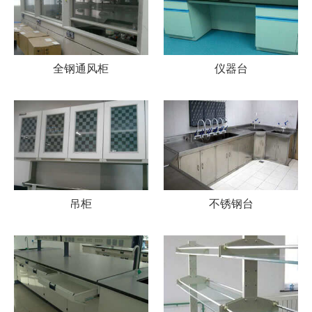
全钢通风柜
仪器台
吊柜
不锈钢台