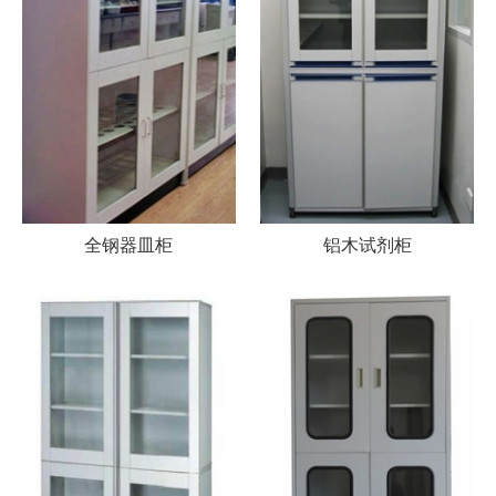
全钢器皿柜
铝木试剂柜