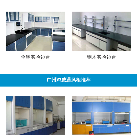
全钢实验边台
钢木实验边台
广州鸿威通风柜推荐