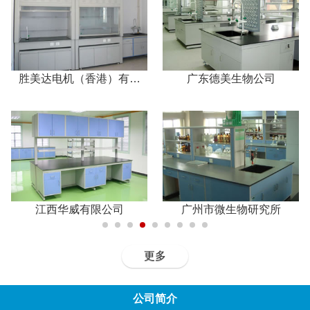
胜美达电机（香港）有…
广东德美生物公司
江西华威有限公司
广州市微生物研究所
更多
公司简介