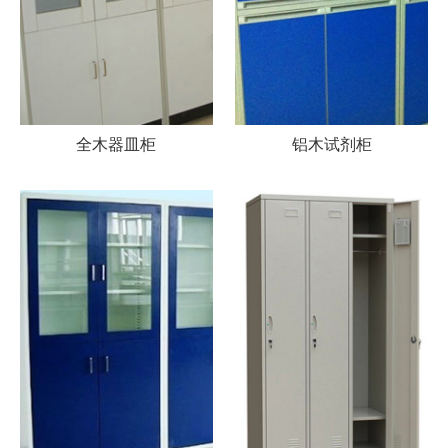
全木器皿柜
铝木试剂柜