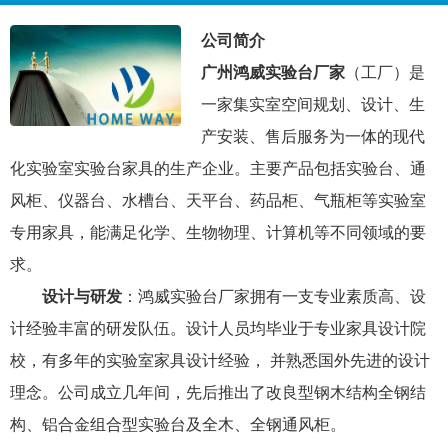
公司简介
广州鸿威实验台厂家
（工厂）是
一家集实室空间规划、设计、生
产安装、售后服务为一体的现代
化实验室实验台家具的生产企业。主要产品包括实验台、通
风柜、仪器台、水槽台、天平台、药品柜、气瓶柜等实验室
专用家具，能满足化学、生物物理、计算机等不同领域的要
求。
设计与研发
：鸿威实验台厂家拥有一支专业素质高、设
计经验丰富的研发队伍。设计人员均毕业于专业家具设计院
校，有多年的实验室家具设计经验， 并熟悉国外先进的设计
理念。公司成立几年间，先后推出了改良型钢木结构全钢结
构、铝合金组合型实验台及全木、全钢通风柜。