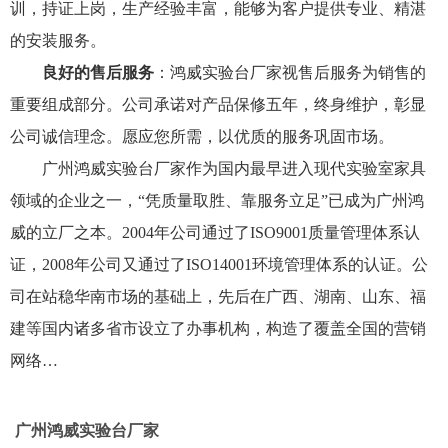
训，持证上岗，生产经验丰富，能够为客户提供专业、精湛
的安装服务。
良好的售后服务
：鸿威实验台厂家视售后服务为销售的
重要组成部分。公司承诺对产品保修五年，终身维护，彰显
公司诚信理念。愿应您所需，以优质的服务巩固市场。
广州鸿威实验台厂家作为国内最早进入现代实验室家具
领域的企业之一，“凭质量取胜、靠服务立足”已成为广州鸿
威的立厂之本。2004年公司通过了ISO9001质量管理体系认
证，2008年公司又通过了ISO14001环境管理体系的认证。公
司在站稳华南市场的基础上，先后在广西、湖南、山东、福
建等国内诸多省市设立了办事机构，构造了覆盖全国的营销
网络…
广州鸿威实验台厂家