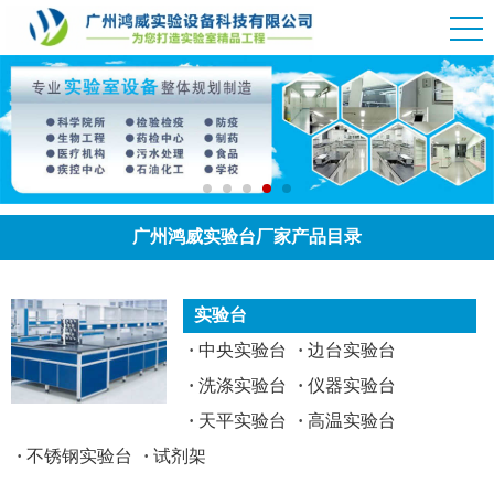
广州鸿威实验台厂家产品目录
实验台
·
中央实验台
·
边台实验台
·
洗涤实验台
·
仪器实验台
·
天平实验台
·
高温实验台
·
不锈钢实验台
·
试剂架