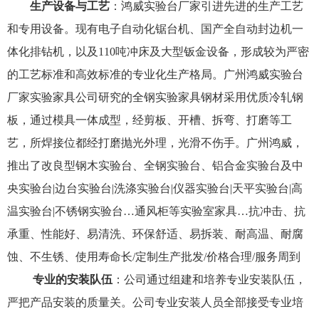
生产设备与工艺
：鸿威实验台厂家引进先进的生产工艺
和专用设备。现有电子自动化锯台机、国产全自动封边机一
体化排钻机，以及110吨冲床及大型钣金设备，形成较为严密
的工艺标准和高效标准的专业化生产格局。广州鸿威实验台
厂家实验家具公司研究的全钢实验家具钢材采用优质冷轧钢
板，通过模具一体成型，经剪板、开槽、拆弯、打磨等工
艺，所焊接位都经打磨抛光外理，光滑不伤手。广州鸿威，
推出了改良型钢木实验台、全钢实验台、铝合金实验台及中
央实验台|边台实验台|洗涤实验台|仪器实验台|天平实验台|高
温实验台|不锈钢实验台…通风柜等实验室家具…抗冲击、抗
承重、性能好、易清洗、环保舒适、易拆装、耐高温、耐腐
蚀、不生锈、使用寿命长/定制生产批发/价格合理/服务周到
专业的安装队伍
：公司通过组建和培养专业安装队伍，
严把产品安装的质量关。公司专业安装人员全部接受专业培