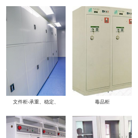
文件柜-承重、稳定、
毒品柜