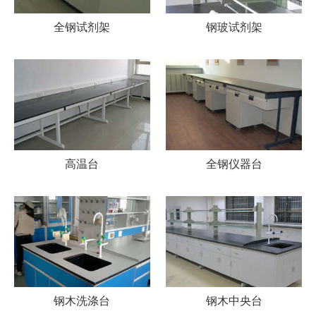
全钢试剂架
钢玻试剂架
高温台
全钢仪器台
钢木洗涤台
钢木中央台