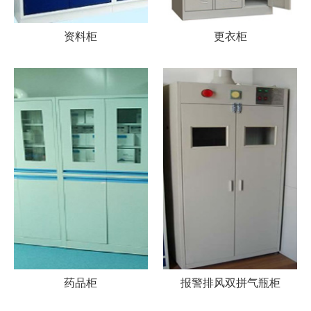
资料柜
更衣柜
药品柜
报警排风双拼气瓶柜