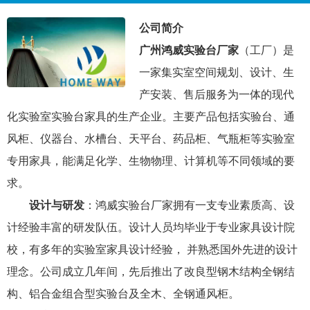
公司简介
广州鸿威实验台厂家
（工厂）是
一家集实室空间规划、设计、生
产安装、售后服务为一体的现代
化实验室实验台家具的生产企业。主要产品包括实验台、通
风柜、仪器台、水槽台、天平台、药品柜、气瓶柜等实验室
专用家具，能满足化学、生物物理、计算机等不同领域的要
求。
设计与研发
：鸿威实验台厂家拥有一支专业素质高、设
计经验丰富的研发队伍。设计人员均毕业于专业家具设计院
校，有多年的实验室家具设计经验， 并熟悉国外先进的设计
理念。公司成立几年间，先后推出了改良型钢木结构全钢结
构、铝合金组合型实验台及全木、全钢通风柜。