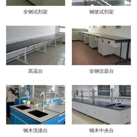
全钢试剂架
钢玻试剂架
高温台
全钢仪器台
钢木洗涤台
钢木中央台