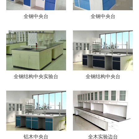
全钢中央台
全钢中央台
全钢结构中央实验台
全钢结构中央台
铝木中央台
全木实验边台