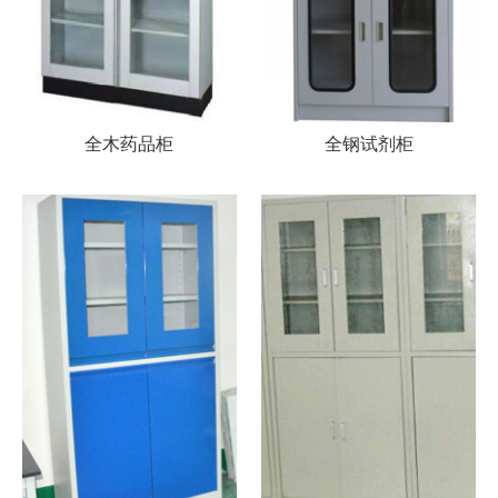
全木药品柜
全钢试剂柜