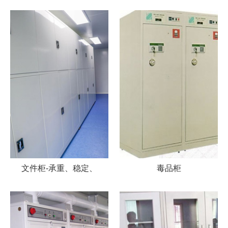
文件柜-承重、稳定、
毒品柜