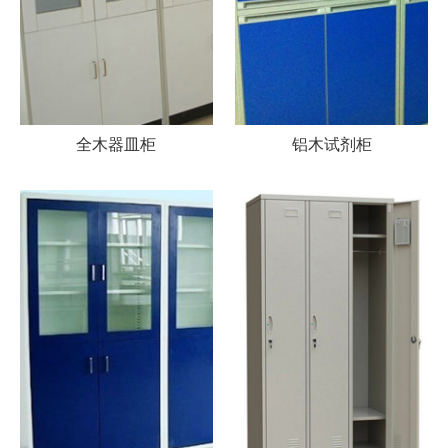
全木器皿柜
铝木试剂柜