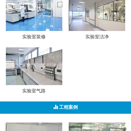
实验室装修
实验室洁净
实验室气路
工程案例