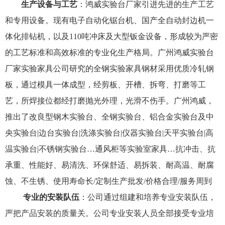
生产设备与工艺
：鸿威实验台厂家引进先进的生产工艺
和专用设备。现有电子自动化锯台机、国产全自动封边机一
体化排钻机，以及110吨冲床及大型钣金设备，形成较为严密
的工艺标准和高效标准的专业化生产格局。广州鸿威实验台
厂家实验家具公司研究的全钢实验家具钢材采用优质冷轧钢
板，通过模具一体成型，经剪板、开槽、拆弯、打磨等工
艺，所焊接位都经打磨抛光外理，光滑不伤手。广州鸿威，
推出了改良型钢木实验台、全钢实验台、铝合金实验台及中
央实验台|边台实验台|洗涤实验台|仪器实验台|天平实验台|高
温实验台|不锈钢实验台…通风柜等实验室家具…抗冲击、抗
承重、性能好、易清洗、环保舒适、易拆装、耐高温、耐腐
蚀、不生锈、使用寿命长/定制生产批发/价格合理/服务周到
专业的安装队伍
：公司通过组建和培养专业安装队伍，
严把产品安装的质量关。公司专业安装人员全部接受专业培