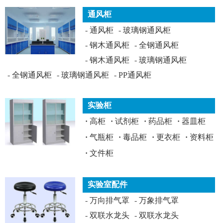
通风柜
-
通风柜
-
玻璃钢通风柜
-
钢木通风柜
-
全钢通风柜
-
钢木通风柜
-
玻璃钢通风柜
-
全钢通风柜
-
玻璃钢通风柜
-
PP通风柜
实验柜
·
高柜
·
试剂柜
·
药品柜
·
器皿柜
·
气瓶柜
·
毒品柜
·
更衣柜
·
资料柜
·
文件柜
实验室配件
-
万向排气罩
-
万象排气罩
-
双联水龙头
-
双联水龙头