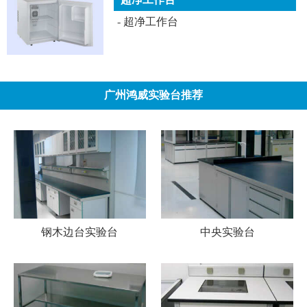
-
超净工作台
广州鸿威实验台推荐
钢木边台实验台
中央实验台