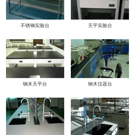
不锈钢实验台
天平实验台
钢木天平台
钢木仪器台