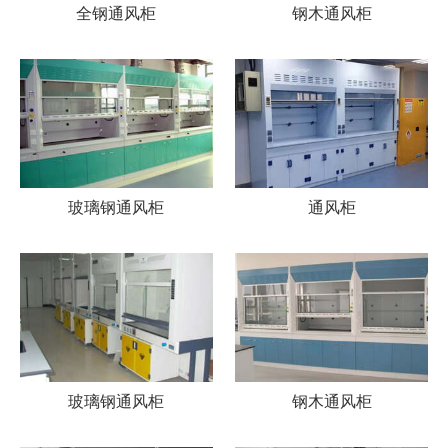
全钢通风柜
钢木通风柜
玻璃钢通风柜
通风柜
玻璃钢通风柜
钢木通风柜