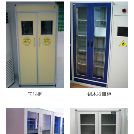
气瓶柜
铝木器皿柜