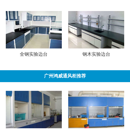
全钢实验边台
钢木实验边台
广州鸿威通风柜推荐