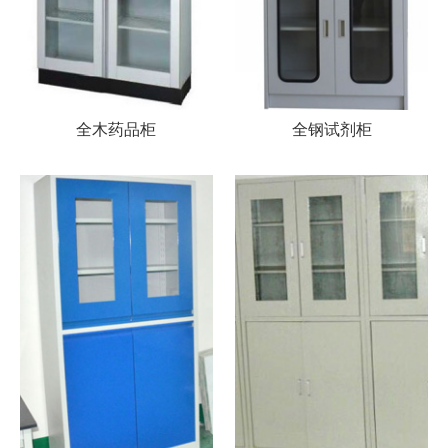
全木药品柜
全钢试剂柜