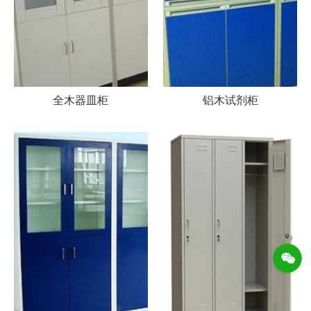
全木器皿柜
铝木试剂柜