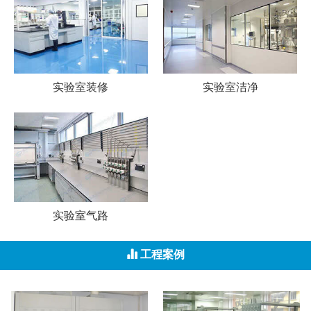
实验室装修
实验室洁净
实验室气路
工程案例