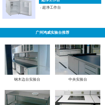
-
超净工作台
广州鸿威实验台推荐
钢木边台实验台
中央实验台