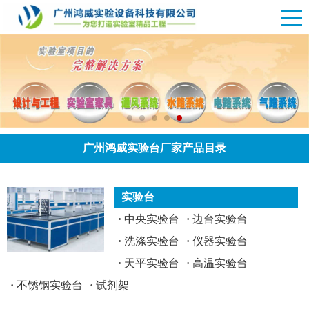
广州鸿威实验台厂家产品目录
实验台
·
中央实验台
·
边台实验台
·
洗涤实验台
·
仪器实验台
·
天平实验台
·
高温实验台
·
不锈钢实验台
·
试剂架