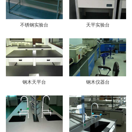
不锈钢实验台
天平实验台
钢木天平台
钢木仪器台