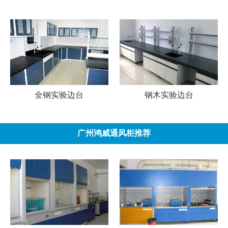
全钢实验边台
钢木实验边台
广州鸿威通风柜推荐