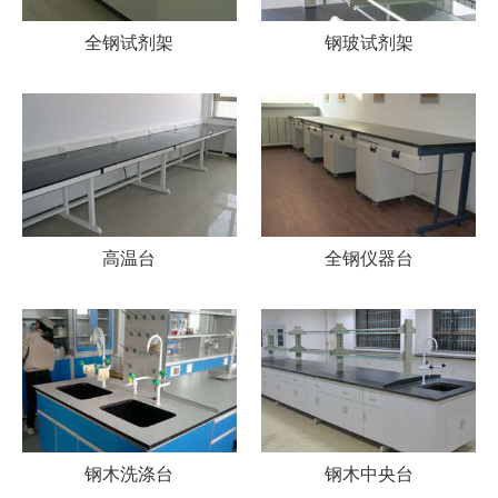
全钢试剂架
钢玻试剂架
高温台
全钢仪器台
钢木洗涤台
钢木中央台