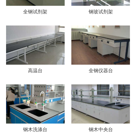
全钢试剂架
钢玻试剂架
高温台
全钢仪器台
钢木洗涤台
钢木中央台