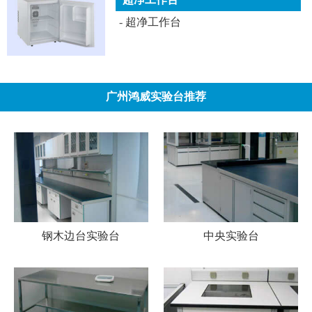
-
超净工作台
广州鸿威实验台推荐
钢木边台实验台
中央实验台