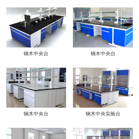
钢木中央台
钢木中央台
钢木中央台
钢木中央实验台