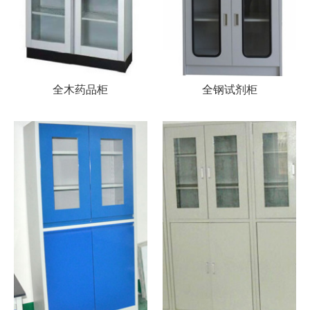
全木药品柜
全钢试剂柜