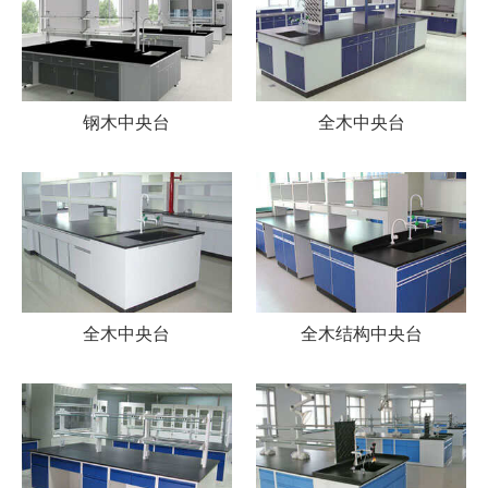
钢木中央台
全木中央台
全木中央台
全木结构中央台