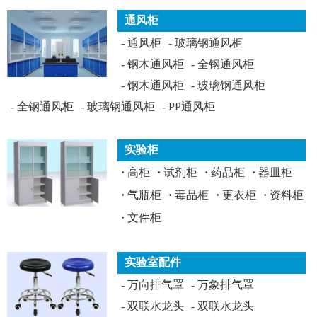
通风柜
-
通风柜
-
玻璃钢通风柜
-
钢木通风柜
-
全钢通风柜
-
钢木通风柜
-
玻璃钢通风柜
-
全钢通风柜
-
玻璃钢通风柜
-
PP通风柜
实验柜
·
高柜
·
试剂柜
·
药品柜
·
器皿柜
·
气瓶柜
·
毒品柜
·
更衣柜
·
资料柜
·
文件柜
实验室配件
-
万向排气罩
-
万象排气罩
-
双联水龙头
-
双联水龙头