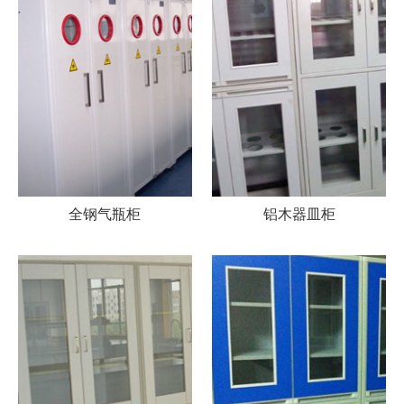
全钢气瓶柜
铝木器皿柜