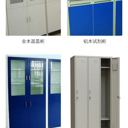
全木器皿柜
铝木试剂柜