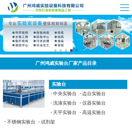
广州鸿威实验台厂家产品目录
实验台
·
中央实验台
·
边台实验台
·
洗涤实验台
·
仪器实验台
·
天平实验台
·
高温实验台
·
不锈钢实验台
·
试剂架