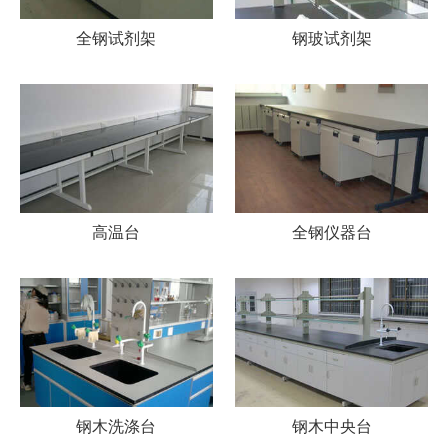
全钢试剂架
钢玻试剂架
高温台
全钢仪器台
钢木洗涤台
钢木中央台