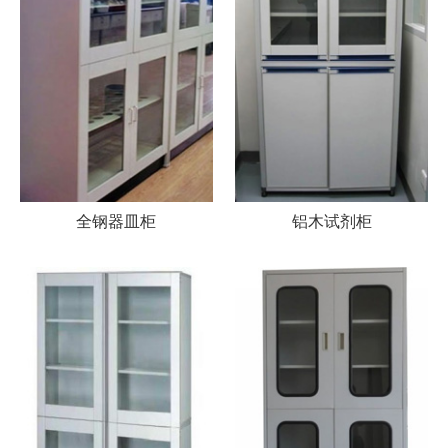
全钢器皿柜
铝木试剂柜