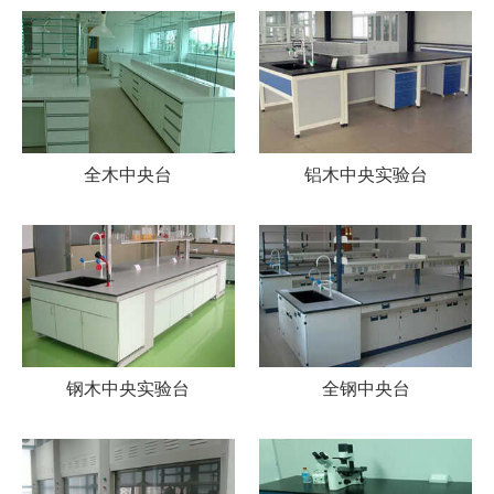
全木中央台
铝木中央实验台
钢木中央实验台
全钢中央台