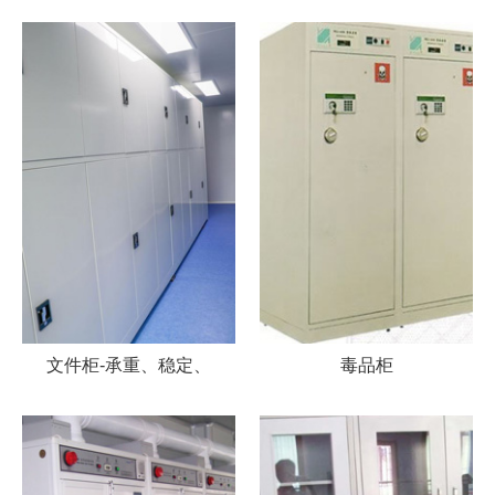
文件柜-承重、稳定、
毒品柜