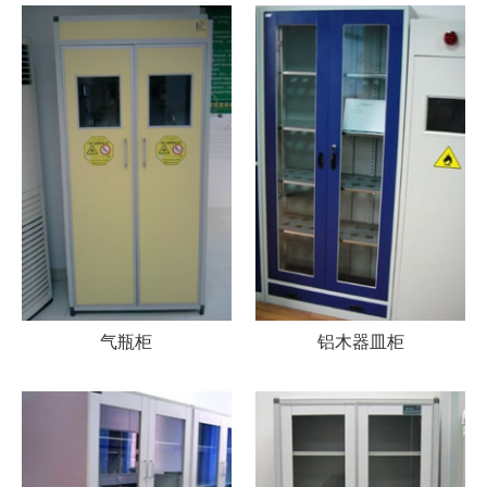
气瓶柜
铝木器皿柜