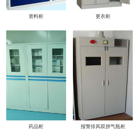
资料柜
更衣柜
药品柜
报警排风双拼气瓶柜